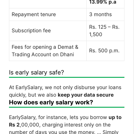
13.99% p.a
Repayment tenure
3 months
Rs. 125 – Rs.
Subscription fee
1,500
Fees for opening a Demat &
Rs. 500 p.m.
Trading Account on Dhani
Is early salary safe?
At EarlySalary, we not only disburse your loans
quickly, but we also
keep your data secure
How does early salary work?
EarlySalary, for instance, lets you borrow
up to
Rs 2
,00,000, charging interest only on the
number of days you use the money. … Simply