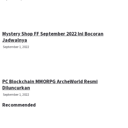
Mystery Shop FF September 2022 Ini Bocoran
Jadwalnya
September 1, 2022
PC Blockchain MMORPG ArcheWorld Resmi
Diluncurkan
September 1, 2022
Recommended