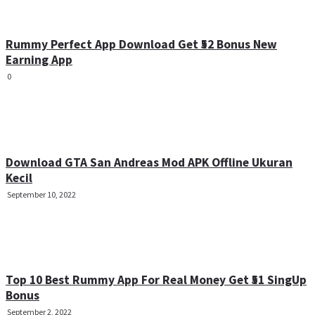
Rummy Perfect App Download Get ₹52 Bonus New
Earning App
0
Download GTA San Andreas Mod APK Offline Ukuran
Kecil
September 10, 2022
Top 10 Best Rummy App For Real Money Get ₹51 SingUp
Bonus
September 2, 2022