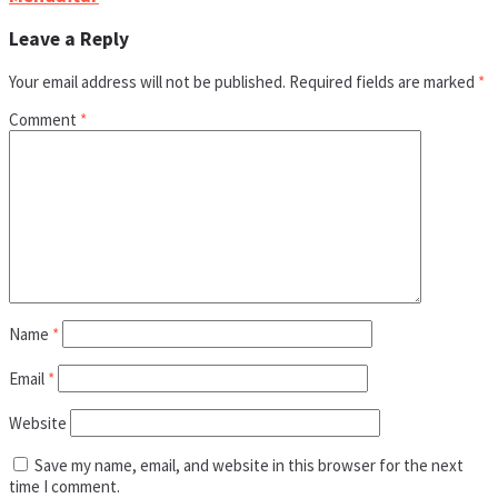
Leave a Reply
Your email address will not be published.
Required fields are marked
*
Comment
*
Name
*
Email
*
Website
Save my name, email, and website in this browser for the next
time I comment.