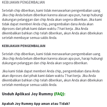
KEBIJAKAN PENGEMBALIAN
Setelah chip diberikan, kami tidak menawarkan pengembalian uang.
Jika chip Anda belum diberikan karena alasan apa pun, harap hubungi
dukungan pelanggan dan chip Anda akan segera diberikan. Jika kami
tidak dapat memberi Anda chip, pengembalian dana Anda akan
diproses dari pihak kami dalam waktu 7 hari kerja. Jika Anda
dikembalikan bahkan chip telah diberikan, akun Anda akan dibekukan
setelah membayar semua saldo Anda.
KEBIJAKAN PENGEMBALIAN
Setelah chip diberikan, kami tidak menawarkan pengembalian uang.
Jika chip Anda belum diberikan karena alasan apa pun, harap hubungi
dukungan pelanggan dan chip Anda akan segera diberikan.
Jika kami tidak dapat memberi Anda chip, pengembalian dana Anda
akan diproses dari pihak kami dalam waktu 7 hari kerja. Jika Anda
dikembalikan bahkan chip telah diberikan, akun Anda akan dibekukan
setelah membayar semua saldo Anda.
Unduh Aplikasi Joy Rummy
(FAQ):
Apakah Joy Rummy App aman atau Tidak?