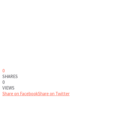
0
SHARES
0
VIEWS
Share on Facebook
Share on Twitter