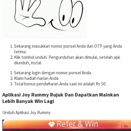
Sekarang masukkan nomor ponsel Anda dan OTP yang Anda
terima.
Klik tombol unduh. Pengunduhan akan dimulai, setelah apk
diunduh, instal.
Sekarang login dengan nomor ponsel Anda.
Klaim hadiah harian Anda
Total bonus pendaftaran Anda saat ini adalah Rs 50.
Aplikasi Joy Rummy Rujuk Dan Dapatkan Mainkan
Lebih Banyak Wi
n
Lagi
Unduh Aplikasi Joy Rummy