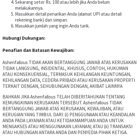
Sekarang setor Rs. 100 atau lebih jika Anda belum
melakukannya.
Masukkan detail penarikan Anda (alamat UPI atau detail
rekening bank) dan simpan.
Masukkan jumlah yang ingin Anda tarik.
Hubungi Dukungan:
Penafian dan Batasan Kewajiban:
Ashenfallous TIDAK AKAN BERTANGGUNG JAWAB ATAS KERUSAKAN
TIDAK LANGSUNG, INSIDENTAL, KHUSUS, CONTOH, HUKUMAN
ATAU KONSEKUENSIAL, TERMASUK KEHILANGAN KEUNTUNGAN,
KEHILANGAN DATA, CEDERA PRIBADI ATAU KERUSAKAN PROPERTI
TERKAIT DENGAN, SEHUBUNGAN DENGAN, AKIBAT LAINNYA
BAHKAN JIKA Ashenfallous TELAH DIBERITAHUKAN TENTANG
KEMUNGKINAN KERUSAKAN TERSEBUT. Ashenfallous TIDAK
BERTANGGUNG JAWAB ATAS KERUSAKAN, KEWAJIBAN, ATAU
KERUGIAN YANG TIMBUL DARI: (i) PENGGUNAAN ATAU KEANDALAN
ANDA PADA LAYANAN ATAU KETIDAKMAMPUAN ANDA UNTUK
MENGAKSES ATAU MENGGUNAKAN LAYANAN; ATAU (ii) TRANSAKSI
ATAU HUBUNGAN ANTARA ANDA DAN PENYEDIA PIHAK KETIGA.