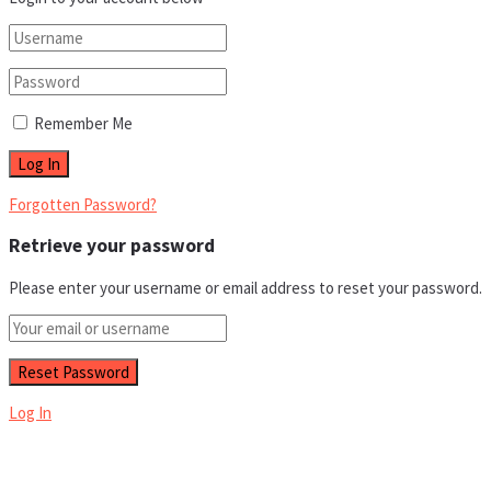
Remember Me
Forgotten Password?
Retrieve your password
Please enter your username or email address to reset your password.
Log In