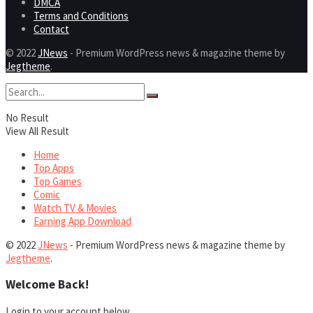
DMCA
Terms and Conditions
Contact
© 2022
JNews
- Premium WordPress news & magazine theme by
Jegtheme
.
No Result
View All Result
Home
Top Apps
Top Games
Comic
Watch TV & Movies
Earning App Download
© 2022
JNews
- Premium WordPress news & magazine theme by
Jegtheme
.
Welcome Back!
Login to your account below